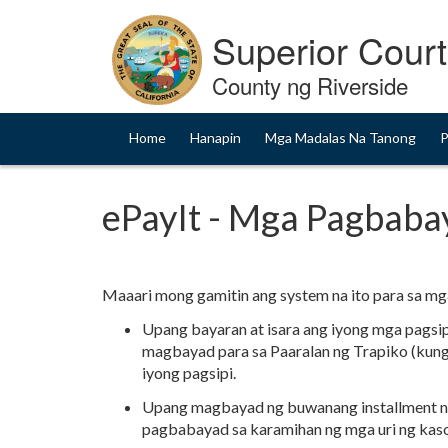
Skip
to
Superior Court
Content
County ng Riverside
Home
Hanapin
Mga Madalas Na Tanong
P
ePayIt - Mga Pagbab
Maaari mong gamitin ang system na ito para sa m
Upang bayaran at isara ang iyong mga pagsipi
magbayad para sa Paaralan ng Trapiko (kung
iyong pagsipi.
Upang magbayad ng buwanang installment na
pagbabayad sa karamihan ng mga uri ng kaso