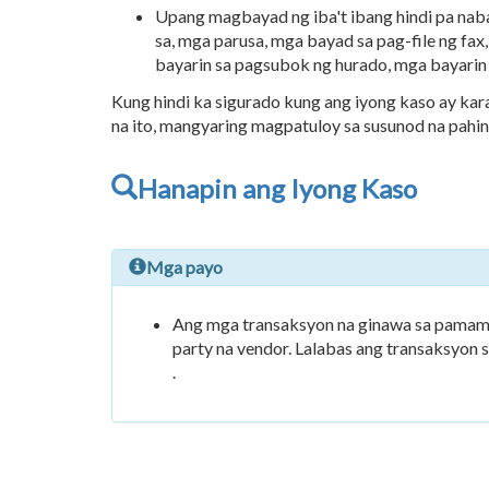
Upang magbayad ng iba't ibang hindi pa naba
sa, mga parusa, mga bayad sa pag-file ng fax
bayarin sa pagsubok ng hurado, mga bayarin sa
Kung hindi ka sigurado kung ang iyong kaso ay k
na ito, mangyaring magpatuloy sa susunod na pahi
Hanapin ang Iyong Kaso
Mga payo
Ang mga transaksyon na ginawa sa pamamag
party na vendor. Lalabas ang transaksyon 
.