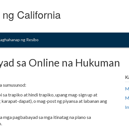
 ng California
aghahanap ng Resibo
ayad sa Online na Hukuman
K
ga sumusunod:
M
 sa trapiko at hindi trapiko, upang mag-sign up at
M
 karapat-dapat), o mag-post ng piyansa at labanan ang
I
 mga pagbabayad sa mga itinatag na plano sa
.