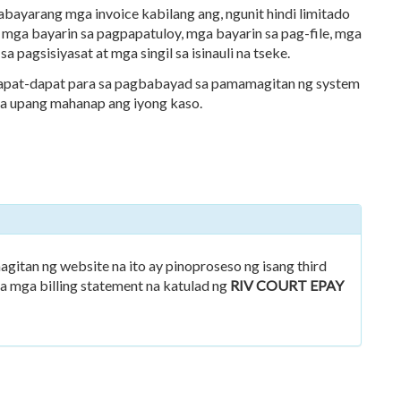
bayarang mga invoice kabilang ang, ngunit hindi limitado
, mga bayarin sa pagpapatuloy, mga bayarin sa pag-file, mga
 pagsisiyasat at mga singil sa isinauli na tseke.
arapat-dapat para sa pagbabayad sa pamamagitan ng system
na upang mahanap ang iyong kaso.
itan ng website na ito ay pinoproseso ng isang third
sa mga billing statement na katulad ng
RIV COURT EPAY